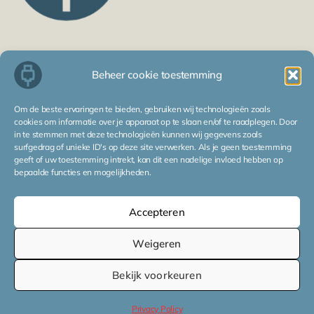
F
L
E
P
W
a
i
n
h
h
Beheer cookie toestemming
c
n
v
o
a
e
k
e
n
t
Deel jouw CV
Marktwaarde Check
Samenwerkingen
b
e
l
e
s
Om de beste ervaringen te bieden, gebruiken wij technologieën zoals
Voor bedrijven
o
d
o
-
a
cookies om informatie over je apparaat op te slaan en/of te raadplegen. Door
o
i
p
a
p
in te stemmen met deze technologieën kunnen wij gegevens zoals
k
n
e
l
p
surfgedrag of unieke ID's op deze site verwerken. Als je geen toestemming
Sectoren
Industriële Automatisering
Mechatronica
t
geeft of uw toestemming intrekt, kan dit een nadelige invloed hebben op
Security
bepaalde functies en mogelijkheden.
Elektronica
Elektrotechniek
Energietechniek
ICT
Accepteren
Werken bij
Blog
Weigeren
Bekijk voorkeuren
Made by Ricardo Engel
Privacy Policy
Algemene Voorwaarden
Privacy Policy