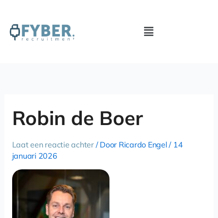
Ga
naar
Menu
de
inhoud
Robin de Boer
Laat een reactie achter
/ Door
Ricardo Engel
/
14
januari 2026