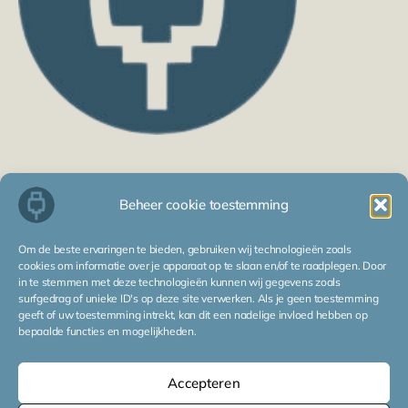
F
L
E
P
W
a
i
n
h
h
Beheer cookie toestemming
c
n
v
o
a
e
k
e
n
t
Deel jouw CV
Marktwaarde Check
Samenwerkingen
b
e
l
e
s
Om de beste ervaringen te bieden, gebruiken wij technologieën zoals
Voor bedrijven
o
d
o
-
a
cookies om informatie over je apparaat op te slaan en/of te raadplegen. Door
o
i
p
a
p
in te stemmen met deze technologieën kunnen wij gegevens zoals
k
n
e
l
p
surfgedrag of unieke ID's op deze site verwerken. Als je geen toestemming
Sectoren
Industriële Automatisering
Mechatronica
t
geeft of uw toestemming intrekt, kan dit een nadelige invloed hebben op
Security
bepaalde functies en mogelijkheden.
Elektronica
Elektrotechniek
Energietechniek
ICT
Accepteren
Werken bij
Blog