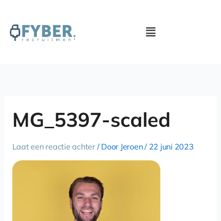
Ga
naar
Menu
de
inhoud
MG_5397-scaled
Laat een reactie achter
/ Door
Jeroen
/
22 juni 2023